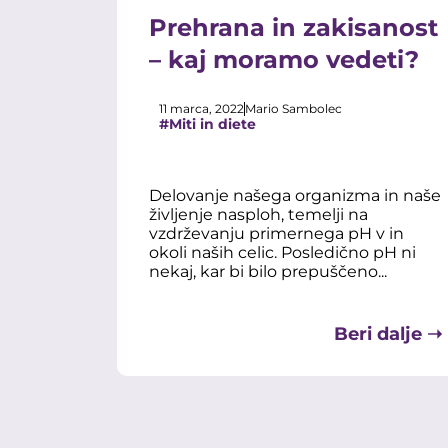
Prehrana in zakisanost
– kaj moramo vedeti?
11 marca, 2022
Mario Sambolec
#Miti in diete
Delovanje našega organizma in naše
življenje nasploh, temelji na
vzdrževanju primernega pH v in
okoli naših celic. Posledično pH ni
nekaj, kar bi bilo prepuščeno...
Beri dalje ➝