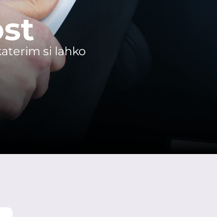
st
katerim si lahko