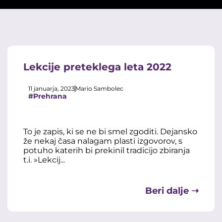
Lekcije preteklega leta 2022
11 januarja, 2023
Mario Sambolec
#Prehrana
To je zapis, ki se ne bi smel zgoditi. Dejansko
že nekaj časa nalagam plasti izgovorov, s
potuho katerih bi prekinil tradicijo zbiranja
t.i. »Lekcij...
Beri dalje ➝