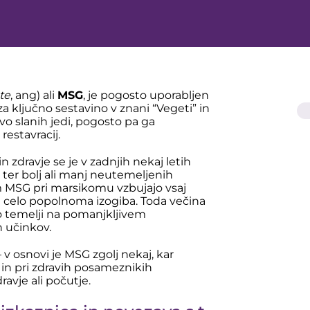
te
, ang) ali
MSG
, je pogosto uporabljen
a ključno sestavino v znani “Vegeti” in
o slanih jedi, pogosto pa ga
estavracij.
 zdravje se je v zadnjih nekaj letih
c ter bolj ali manj neutemeljenih
nim MSG pri marsikomu vzbujajo vsaj
ga celo popolnoma izogiba. Toda večina
 temelji na pomanjkljivem
h učinkov.
v osnovi je MSG zgolj nekaj, kar
 in pri zdravih posameznikih
avje ali počutje.