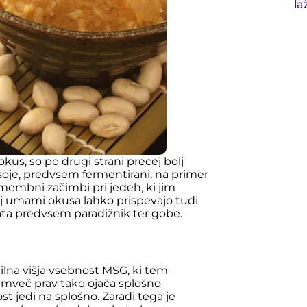
la
okus, so po drugi strani precej bolj
z soje, predvsem fermentirani, na primer
omembni začimbi pri jedeh, ki jim
j umami okusa lahko prispevajo tudi
pata predvsem paradižnik ter gobe.
čilna višja vsebnost MSG, ki tem
temveč prav tako ojača splošno
t jedi na splošno. Zaradi tega je