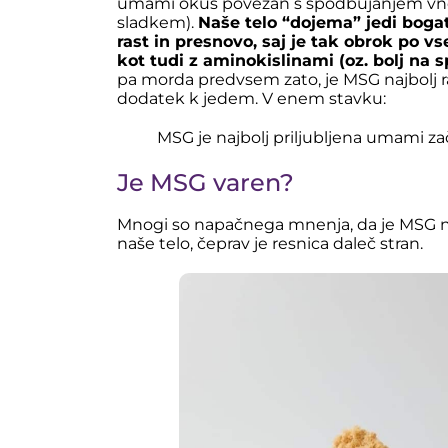
umami okus povezan s spodbujanjem vno
sladkem).
Naše telo “dojema” jedi bog
rast in presnovo, saj je tak obrok po vs
kot tudi z aminokislinami (oz. bolj na 
pa morda predvsem zato, je MSG najbolj 
dodatek k jedem. V enem stavku:
MSG je najbolj priljubljena umami z
Je MSG varen?
Mnogi so napačnega mnenja, da je MSG nek
naše telo, čeprav je resnica daleč stran.