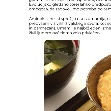
Evolucijsko gledano torej lahko predpost
omogoča, da zadovoljimo potrebe po te
Aminokisline, ki sprožijo okus umamija, n
predvsem v živilih živalskega izvora, kot so
in parmezan). Umami je najbrž eden izmed
živil ljudem načeloma zelo privlačen.