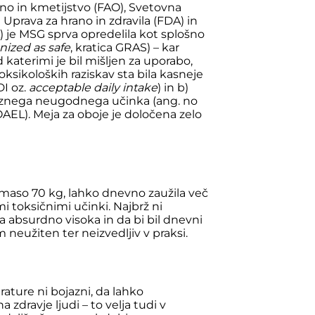
no in kmetijstvo (FAO), Svetovna
Uprava za hrano in zdravila (FDA) in
) je MSG sprva opredelila kot splošno
nized as safe
, kratica GRAS) – kar
katerimi je bil mišljen za uporabo,
ksikoloških raziskav sta bila kasneje
I oz.
acceptable daily intake
) in b)
paznega neugodnega učinka (ang. no
OAEL). Meja za oboje je določena zelo
 maso 70 kg, lahko dnevno zaužila več
 toksičnimi učinki. Najbrž ni
a absurdno visoka in da bi bil dnevni
neužiten ter neizvedljiv v praksi.
rature ni bojazni, da lahko
zdravje ljudi – to velja tudi v