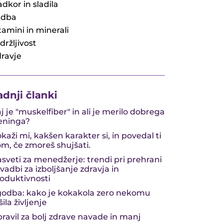
adkor in sladila
adba
tamini in minerali
držljivost
ravje
adnji članki
j je "muskelfiber" in ali je merilo dobrega
eninga?
kaži mi, kakšen karakter si, in povedal ti
m, če zmoreš shujšati.
sveti za menedžerje: trendi pri prehrani
 vadbi za izboljšanje zdravja in
oduktivnosti
odba: kako je kokakola zero nekomu
šila življenje
pravil za bolj zdrave navade in manj