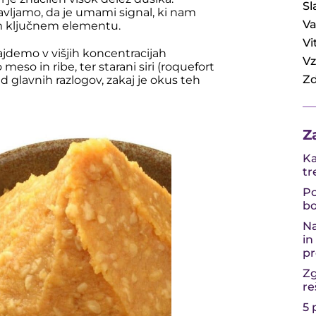
Sl
avljamo, da je umami signal, ki nam
V
m ključnem elementu.
Vi
ajdemo v višjih koncentracijah
Vz
 meso in ribe, ter starani siri (roquefort
Zd
 glavnih razlogov, zakaj je okus teh
Z
Ka
tr
Po
bo
Na
in
pr
Zg
re
5 