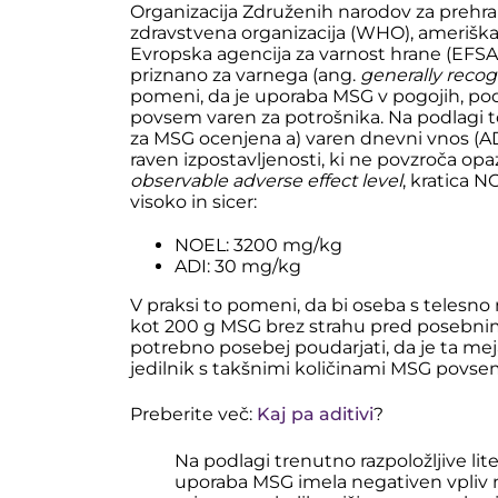
Organizacija Združenih narodov za prehra
zdravstvena organizacija (WHO), ameriška 
Evropska agencija za varnost hrane (EFSA
priznano za varnega (ang.
generally recog
pomeni, da je uporaba MSG v pogojih, pod 
povsem varen za potrošnika. Na podlagi to
za MSG ocenjena a) varen dnevni vnos (AD
raven izpostavljenosti, ki ne povzroča o
observable adverse effect level
, kratica N
visoko in sicer:
NOEL: 3200 mg/kg
ADI: 30 mg/kg
V praksi to pomeni, da bi oseba s telesno
kot 200 g MSG brez strahu pred posebnimi
potrebno posebej poudarjati, da je ta mej
jedilnik s takšnimi količinami MSG povsem 
Preberite več:
Kaj pa aditivi
?
Na podlagi trenutno razpoložljive lite
uporaba MSG imela negativen vpliv na 