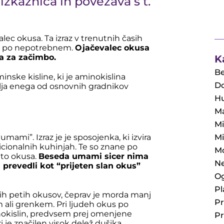
izkaznica in povezava s t.
lec okusa. Ta izraz v trenutnih časih
em po nepotrebnem.
Ojačevalec okusa
a za začimbo.
K
Be
nske kisline, ki je aminokislina
Do
avlja enega od osnovnih gradnikov
Hu
M
Mi
ami”. Izraz je je sposojenka, ki izvira
Mi
dicionalnih kuhinjah. Te so znane po
Mo
to okusa.
Beseda umami sicer nima
Ne
 prevedli kot “prijeten slan okus”
Og
Pl
h petih okusov, čeprav je morda manj
P
 ali grenkem. Pri ljudeh okus po
nokislin, predvsem prej omenjene
P
i je značilen visok delež dušika.