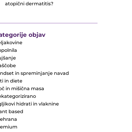
atopični dermatitis?
ategorije objav
ljakovine
polnila
jšanje
aščobe
ndset in spreminjanje navad
ti in diete
č in mišična masa
kategorizirano
ljikovi hidrati in vlaknine
ant based
rehrana
remium