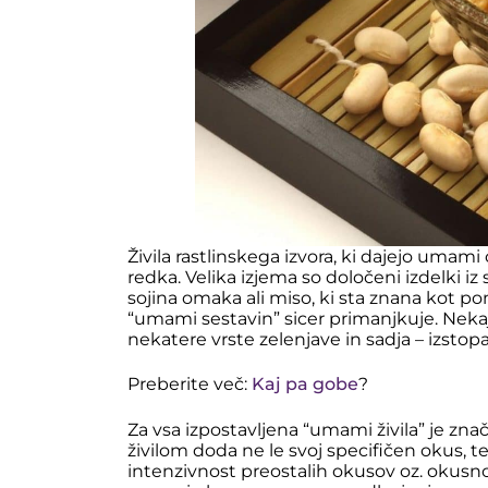
Živila rastlinskega izvora, ki dajejo umami 
redka. Velika izjema so določeni izdelki i
sojina omaka ali miso, ki sta znana kot p
“umami sestavin” sicer primanjkuje. Neka
nekatere vrste zelenjave in sadja – izsto
Preberite več:
Kaj pa gobe
?
Za vsa izpostavljena “umami živila” je zna
živilom doda ne le svoj specifičen okus, 
intenzivnost preostalih okusov oz. okusnos