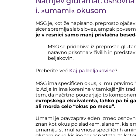
Natrijev glutamat: osnovna 
i. »umami« okusom
MSG je, kot že napisano, preprosto ojačeva
sicer spremlja slab sloves, ampak povs
je v resnici samo manj privlačna besed
MSG se pridobiva iz preproste glutami
naravno prisotna v živilih in predst
beljakovin.
Preberite več
Kaj pa beljakovine
?
MSG ima specifičen okus, ki mu pravimo “um
iz Azije in ima korenine v tamkajšnjih tra
tem, da načrtno poudarjajo to komponen
evropskega ekvivalenta, lahko pa bi ga
ali morda celo “okus po mesu”.
Umami je pravzaprav eden izmed osnovni
znan kot okus po sladkem, slanem, kislem
umamiju stimulira vnosa specifičnih ami
glutaminske kisline ter aspartata, za kater