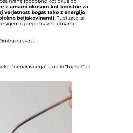
sa hrane (podobno kot okus po
ate z umami okusom kot koristne za
ej verjetnost bogat tako z energijo
splošno beljakovinami).
Tudi zato, ali
razširjen in prepoznaven umami
ačimba na svetu.
aj “nenaravnega” ali celo “tujega” za