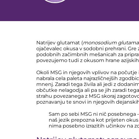
Natrijev glutamat (
monosodium glutama
ojačevalec okusa v sodobni prehrani. Gre z
podobnih začimbnih mešanicah za priprav
povezujemo tudi z okusom hrane azijskih r
Okoli MSG in njegovih vplivov na počutje in
nabrala cela paleta najrazličnejših zgodbi
mnenj. Zaradi tega živila ali jedi z doda
občutke nelagodja ali pa se jih zaradi te
strahu povezanega z MSG skoraj zagotovo
poznavanju te snovi in njegovih dejanski
Sam po sebi MSG ni nič posebnega – 
naš jezik prepozna kot prijeten okus
nima posebno izrazitih učinkov na zdr