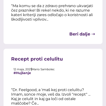
“Ma komu se da z zdravo prehrano ukvarjati
čez praznike! Bi rekel nekdo, ki ne razume
kateri kriteriji zares odločajo o koristnosti ali
škodljivosti vplivov...
Beri dalje ➝
Recept proti celulitu
12 maja, 2021
Mario Sambolec
#Hujšanje
“Dr. Feelgood, a ‘maš kej proti celulitu?
Imam, sonce moje, veš da. Izvoli "recept" ...
Kaj je celulit in kaj ga loči od ostale
maščobe? Če...