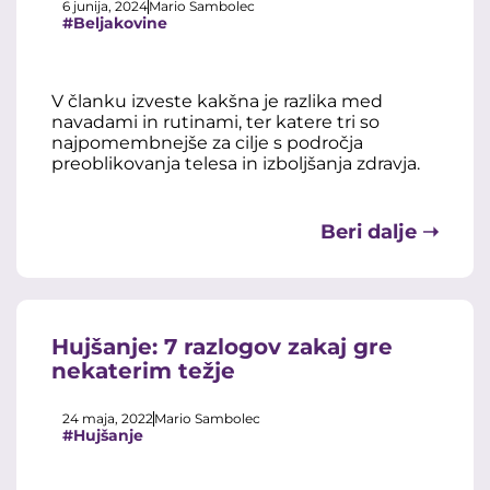
6 junija, 2024
Mario Sambolec
#Beljakovine
V članku izveste kakšna je razlika med
navadami in rutinami, ter katere tri so
najpomembnejše za cilje s področja
preoblikovanja telesa in izboljšanja zdravja.
Beri dalje ➝
Hujšanje: 7 razlogov zakaj gre
nekaterim težje
24 maja, 2022
Mario Sambolec
#Hujšanje