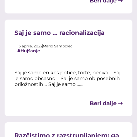
Beri dalje ➝
Saj je samo … racionalizacija
13 aprila, 2022
Mario Sambolec
#Hujšanje
Saj je samo en kos potice, torte, peciva ... Saj
je samo občasno ... Saj je samo ob posebnih
priložnostih ... Saj je samo …...
Beri dalje ➝
Razčistimo z razstrupljanjem: ga