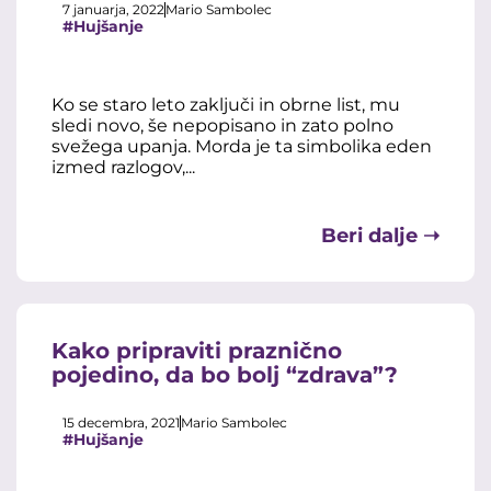
7 januarja, 2022
Mario Sambolec
#Hujšanje
Ko se staro leto zaključi in obrne list, mu
sledi novo, še nepopisano in zato polno
svežega upanja. Morda je ta simbolika eden
izmed razlogov,...
Beri dalje ➝
Kako pripraviti praznično
pojedino, da bo bolj “zdrava”?
15 decembra, 2021
Mario Sambolec
#Hujšanje