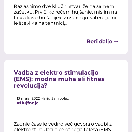
Razjasnimo dve ključni stvari že na samem
začetku: Prvič, ko rečem hujšanje, mislim na
t.i. »zdravo hujšanje«, v ospredju katerega ni
le številka na tehtnici,...
Beri dalje ➝
Vadba z elektro stimulacijo
(EMS): modna muha ali fitnes
revolucija?
13 maja, 2022
Mario Sambolec
#Hujšanje
Zadnje čase je vedno več govora o vadbi z
elektro stimulacijo celotnega telesa (EMS -