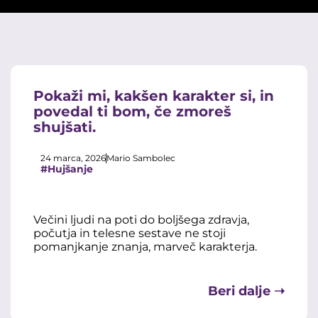
Pokaži mi, kakšen karakter si, in
povedal ti bom, če zmoreš
shujšati.
24 marca, 2026
Mario Sambolec
#Hujšanje
Večini ljudi na poti do boljšega zdravja,
počutja in telesne sestave ne stoji
pomanjkanje znanja, marveč karakterja.
Beri dalje ➝