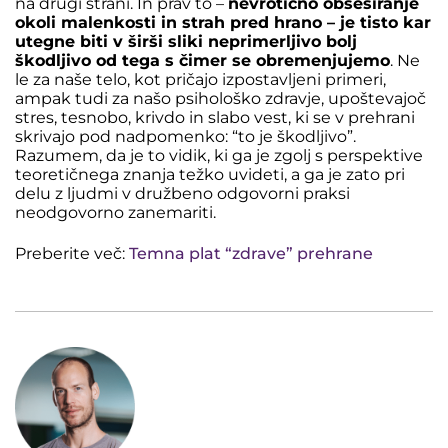
na drugi strani. In prav to –
nevrotično obsesiranje
okoli malenkosti in strah pred hrano – je tisto kar
utegne biti v širši sliki neprimerljivo bolj
škodljivo od tega s čimer se obremenjujemo
. Ne
le za naše telo, kot pričajo izpostavljeni primeri,
ampak tudi za našo psihološko zdravje, upoštevajoč
stres, tesnobo, krivdo in slabo vest, ki se v prehrani
skrivajo pod nadpomenko: “to je škodljivo”.
Razumem, da je to vidik, ki ga je zgolj s perspektive
teoretičnega znanja težko uvideti, a ga je zato pri
delu z ljudmi v družbeno odgovorni praksi
neodgovorno zanemariti.
Preberite več:
Temna plat “zdrave” prehrane