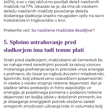
(40%), a so v njej občutno povišali delež nasičenih
maščob na 17%. Izkazalo se je, da ima ob visokem
deležu nasičenih maščob povečanje deleža
dodanega sladkorja izrazito neugoden vpliv na ravni
holesterola in trigliceridov v krvi.
Preberite več:
So nasičene maščobe škodljive
?
5. 𝐒𝐩𝐥𝐨𝐬̌𝐧𝐨 𝐮𝐬𝐭𝐫𝐚𝐡𝐨𝐯𝐚𝐧𝐣𝐞 𝐩𝐫𝐞𝐝
𝐬𝐥𝐚𝐝𝐤𝐨𝐫𝐣𝐞𝐦 𝐢𝐦𝐚 𝐭𝐮𝐝𝐢 𝐭𝐞𝐦𝐧𝐞 𝐩𝐥𝐚𝐭𝐢
Strah pred sladkorjem, maščobami ali čemerkoli že,
se nahaja med osrednjimi povodi za razvoj vzorcev
motenega prehranjevanja in prenizek vnos energije
s prehrano, do česar so najbolj dovzetni mladostniki,
športniki, bolj zdravstveno ozaveščeni posamezniki
in osebe z visoko stopnjo telesne dejavnosti. Ker je
sladkor lahko prebavljiv in hitro razpoložljiv vir
energije, je posebnega pomena v podporo telesne
dejavnosti ter boljša izbira v določenih primerih, ko
je doseganje energijskih potreb oteženo zaradi
omejenih zmožnosti uživanja trde in volumsko bolj