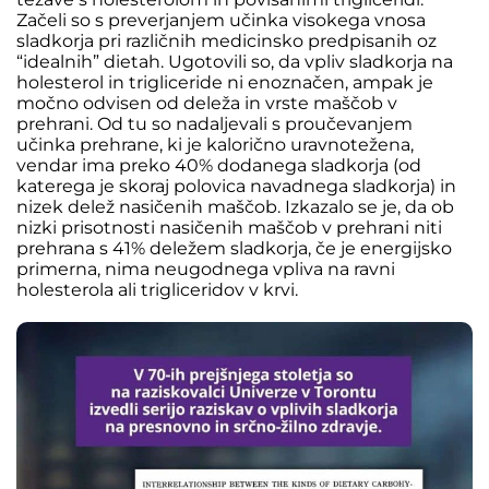
Začeli so s preverjanjem učinka visokega vnosa
sladkorja pri različnih medicinsko predpisanih oz
“idealnih” dietah. Ugotovili so, da vpliv sladkorja na
holesterol in trigliceride ni enoznačen, ampak je
močno odvisen od deleža in vrste maščob v
prehrani. Od tu so nadaljevali s proučevanjem
učinka prehrane, ki je kalorično uravnotežena,
vendar ima preko 40% dodanega sladkorja (od
katerega je skoraj polovica navadnega sladkorja) in
nizek delež nasičenih maščob. Izkazalo se je, da ob
nizki prisotnosti nasičenih maščob v prehrani niti
prehrana s 41% deležem sladkorja, če je energijsko
primerna, nima neugodnega vpliva na ravni
holesterola ali trigliceridov v krvi.