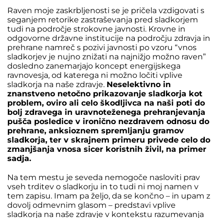
Raven moje zaskrbljenosti se je pričela vzdigovati s
seganjem retorike zastraševanja pred sladkorjem
tudi na področje strokovne javnosti. Krovne in
odgovorne državne institucije na področju zdravja in
prehrane namreč s pozivi javnosti po vzoru “vnos
sladkorjev je nujno znižati na najnižjo možno raven”
dosledno zanemarjajo koncept energijskega
ravnovesja, od katerega ni možno ločiti vplive
sladkorja na naše zdravje.
Neselektivno in
znanstveno netočno prikazovanje sladkorja kot
problem, oviro ali celo škodljivca na naši poti do
bolj zdravega in uravnoteženega prehranjevanja
pušča posledice v ironično nezdravem odnosu do
prehrane, anksioznem spremljanju gramov
sladkorja, ter v skrajnem primeru privede celo do
zmanjšanja vnosa sicer koristnih živil, na primer
sadja.
Na tem mestu je seveda nemogoče nasloviti prav
vseh trditev o sladkorju in to tudi ni moj namen v
tem zapisu. Imam pa željo, da se končno – in upam z
dovolj odmevnim glasom – predstavi vplive
sladkorja na naše zdravje v kontekstu razumevanja