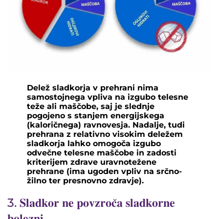
Delež sladkorja v prehrani nima
samostojnega vpliva na izgubo telesne
teže ali maščobe, saj je slednje
pogojeno s stanjem energijskega
(kaloričnega) ravnovesja. Nadalje, tudi
prehrana z relativno visokim deležem
sladkorja lahko omogoča izgubo
odvečne telesne maščobe in zadosti
kriterijem zdrave uravnotežene
prehrane (ima ugoden vpliv na srčno-
žilno ter presnovno zdravje).
3. 𝐒𝐥𝐚𝐝𝐤𝐨𝐫 𝐧𝐞 𝐩𝐨𝐯𝐳𝐫𝐨𝐜̌𝐚 𝐬𝐥𝐚𝐝𝐤𝐨𝐫𝐧𝐞
𝐛𝐨𝐥𝐞𝐳𝐧𝐢