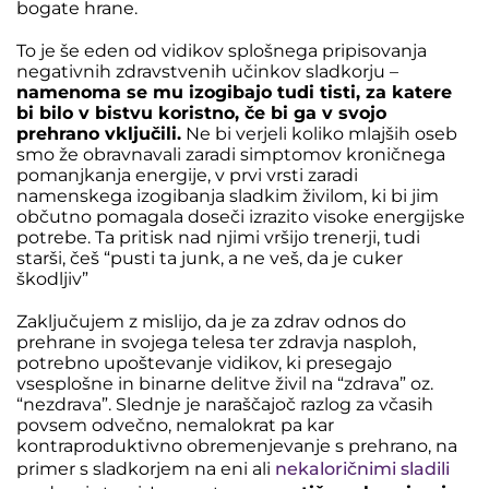
bogate hrane.
To je še eden od vidikov splošnega pripisovanja
negativnih zdravstvenih učinkov sladkorju –
namenoma se mu izogibajo tudi tisti, za katere
bi bilo v bistvu koristno, če bi ga v svojo
prehrano vključili.
Ne bi verjeli koliko mlajših oseb
smo že obravnavali zaradi simptomov kroničnega
pomanjkanja energije, v prvi vrsti zaradi
namenskega izogibanja sladkim živilom, ki bi jim
občutno pomagala doseči izrazito visoke energijske
potrebe. Ta pritisk nad njimi vršijo trenerji, tudi
starši, češ “pusti ta junk, a ne veš, da je cuker
škodljiv”
Zaključujem z mislijo, da je za zdrav odnos do
prehrane in svojega telesa ter zdravja nasploh,
potrebno upoštevanje vidikov, ki presegajo
vsesplošne in binarne delitve živil na “zdrava” oz.
“nezdrava”. Slednje je naraščajoč razlog za včasih
povsem odvečno, nemalokrat pa kar
kontraproduktivno obremenjevanje s prehrano, na
primer s sladkorjem na eni ali
nekaloričnimi sladili