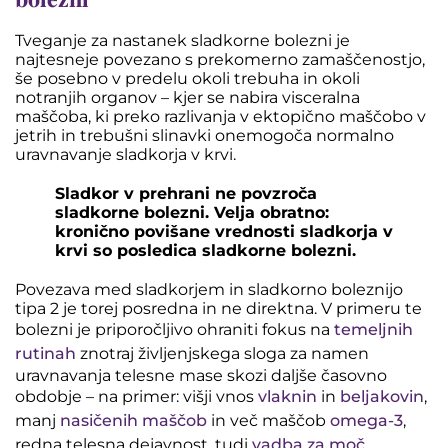
Tveganje za nastanek sladkorne bolezni je
najtesneje povezano s prekomerno zamaščenostjo,
še posebno v predelu okoli trebuha in okoli
notranjih organov – kjer se nabira visceralna
maščoba, ki preko razlivanja v ektopično maščobo v
jetrih in trebušni slinavki onemogoča normalno
uravnavanje sladkorja v krvi.
Sladkor v prehrani ne povzroča
sladkorne bolezni. Velja obratno:
kronično povišane vrednosti sladkorja v
krvi so posledica sladkorne bolezni.
Povezava med sladkorjem in sladkorno boleznijo
tipa 2 je torej posredna in ne direktna. V primeru te
bolezni je priporočljivo ohraniti fokus na
temeljnih
rutinah
znotraj življenjskega sloga za namen
uravnavanja telesne mase skozi daljše časovno
obdobje – na primer: višji vnos
vlaknin
in
beljakovin
,
manj
nasičenih maščob
in več maščob
omega-3
,
redna telesna dejavnost, tudi
vadba za moč
,