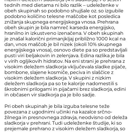
tednih med dietama ni bilo razlik – udeleženke v
obeh skupinah so podobno shujšale oz. so izgubile
podobno količino telesne maščobe kot posledica
znižanja skupnega energijskega vnosa. Prehrana
obeh skupin je bila namreč karseda energijsko,
hranilno in izkustveno izenačena. V obeh skupinah
je znašal kalorični primanjkljaj približno 1000 kcal na
dan, vnos maščob je bil nizek (okoli 10% skupnega
energijskega vnosa), osnovo diete pa so predstavljali
pusti viri beljakovin in zelenjava. Edina razlika je bila
v virih ogljikovih hidratov. Na eni strani je prehrana z
visokim deležem sladkorja vključevala sladke pijače,
bombone, slajene kosmiče, peciva in slaščice z
visokim deležem sladkorja. V skupini z nizkim
deležem sladkorja pa so te kalorije nadomestili s
škrobnimi prilogami in pijačami brez sladkorja, edini
in občasen vir sladkorja pa je bilo sadje.
Pri obeh skupinah je bila izguba telesne teže
povezana z ugodnimi učinki na kazalce srčno-
žilnega in presnovnega zdravja, neodvisno od deleža
sladkorja v prehrani. Tudi udeleženke študije, ki so
prejemale prehrano z visokim deležem sladkorja, so