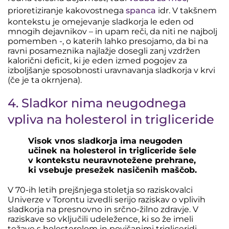
prioretiziranje kakovostnega
spanca
idr. V takšnem
kontekstu je omejevanje sladkorja le eden od
mnogih dejavnikov – in upam reči, da niti ne najbolj
pomemben -,
o katerih lahko presojamo, da bi na
ravni posameznika najlažje dosegli zanj vzdržen
kalorični deficit, ki je eden izmed pogojev za
izboljšanje sposobnosti uravnavanja sladkorja v krvi
(če je ta okrnjena).
4. Sladkor nima neugodnega
vpliva na holesterol in trigliceride
Visok vnos sladkorja ima neugoden
učinek na holesterol in trigliceride šele
v kontekstu neuravnotežene prehrane,
ki vsebuje presežek nasičenih maščob.
V 70-ih letih prejšnjega stoletja so raziskovalci
Univerze v Torontu izvedli serijo raziskav o vplivih
sladkorja na presnovno in srčno-žilno zdravje. V
raziskave so vključili udeležence, ki so že imeli
težave s holesterolom in povišanimi trigliceridi.