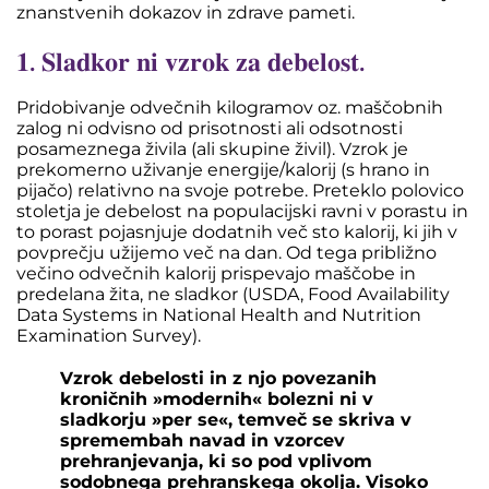
znanstvenih dokazov in zdrave pameti.
𝟏. 𝐒𝐥𝐚𝐝𝐤𝐨𝐫 𝐧𝐢 𝐯𝐳𝐫𝐨𝐤 𝐳𝐚 𝐝𝐞𝐛𝐞𝐥𝐨𝐬𝐭.
Pridobivanje odvečnih kilogramov oz. maščobnih
zalog ni odvisno od prisotnosti ali odsotnosti
posameznega živila (ali skupine živil). Vzrok je
prekomerno uživanje energije/kalorij (s hrano in
pijačo) relativno na svoje potrebe. Preteklo polovico
stoletja je debelost na populacijski ravni v porastu in
to porast pojasnjuje dodatnih več sto kalorij, ki jih v
povprečju užijemo več na dan. Od tega približno
večino odvečnih kalorij prispevajo maščobe in
predelana žita, ne sladkor (USDA, Food Availability
Data Systems in National Health and Nutrition
Examination Survey).
Vzrok debelosti in z njo povezanih
kroničnih »modernih« bolezni ni v
sladkorju »per se«, temveč se skriva v
spremembah navad in vzorcev
prehranjevanja, ki so pod vplivom
sodobnega prehranskega okolja. Visoko