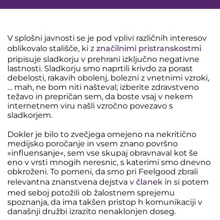
V splošni javnosti se je pod vplivi različnih interesov
oblikovalo stališče, ki z
značilnimi pristranskostmi
pripisuje sladkorju v prehrani izključno negativne
lastnosti. Sladkorju smo naprtili krivdo za porast
debelosti, rakavih obolenj, bolezni z vnetnimi vzroki,
… mah, ne bom niti našteval; izberite zdravstveno
težavo in prepričan sem, da boste vsaj v nekem
internetnem viru našli vzročno povezavo s
sladkorjem.
Dokler je bilo to zvečjega omejeno na nekritično
medijsko poročanje in vsem znano površno
»influensanje«, sem vse skupaj obravnaval kot še
eno v vrsti mnogih neresnic, s katerimi smo dnevno
obkroženi. To pomeni, da smo pri Feelgood zbrali
relevantna znanstvena dejstva v
članek
in si potem
med seboj potožili ob žalostnem sprejemu
spoznanja, da ima takšen pristop h komunikaciji v
današnji družbi izrazito nenaklonjen doseg.