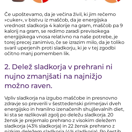
Če upoštevamo, da je večina živil, ki jim rečemo
»cuker«, v bistvu iz maščob, da je energijska
vrednost sladkorja 4 kalorije na gram, maščob pa 9
kalorij na gram, se redimo zaradi previsokega
energijskega vnosa relativno na naše potrebe, je
torej precej zanimivo, če se izrazim milo, da je toliko
svaril uperjenih proti sladkorju, ki je v tej zgodbi
očitno manj pomemben lik.
2. Delež sladkorja v prehrani ni
nujno zmanjšati na najnižjo
možno raven.
Vpliv sladkorja na izgubo maščobe in presnovno
zdravje so preverili v šesttedenski primerjavi dveh
energijsko in hranilno izenačenih shujševalnih diet,
ki sta se razlikovali zgolj po deležu sladkorja. 20
žensk je prejemalo prehrano z visokim deležem
sladkorja (43% sladkorja) in 22 žensk prehrano z
nizkim deležem sladkorja (4% sladkorja). Po šestih