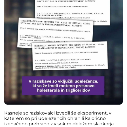
Kasneje so raziskovalci izvedli še eksperiment, v
katerem so pri udeležencih ohranili kalorično
izenačeno prehrano z visokim deležem sladkorja