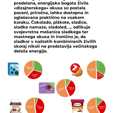
predelana, energijsko bogata živila
»dizajnerskega« okusa so postala
poceni, priročna, lahko dostopna in
oglaševana praktično na vsakem
koraku. Čokolado, piškote, sladice,
sladke namaze, sladoled, … odlikuje
svojevrstna mešanica sladkega ter
mastnega okusa in ironično je, da
sladkor v naštetih kombiniranih živilih
skoraj nikoli ne predstavlja večinskega
deleža energije.