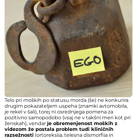
Telo pri moških po statusu morda (še) ne konkurira
drugim pokazateljem uspeha (znamki avtomobila,
je rekel v šali), torej ni osrednjega pomena za
pozitivno samopodobo (vsaj ne v takšni meri kot pri
ženskah), vendar
je obremenjenost moških z
videzom že postala problem tudi kliničnih
razsežnosti
(ortoreksija, telesna dismorfija in