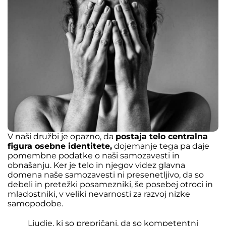
V naši družbi je opazno, da
postaja telo centralna
figura osebne identitete,
dojemanje tega pa daje
pomembne podatke o naši samozavesti in
obnašanju. Ker je telo in njegov videz glavna
domena naše samozavesti ni presenetljivo, da so
debeli in pretežki posamezniki, še posebej otroci in
mladostniki, v veliki nevarnosti za razvoj nizke
samopodobe.
Ljudje, ki so prepričani, da so kompetentni