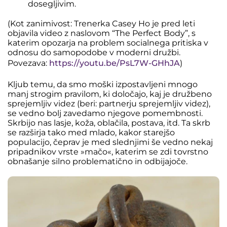
dosegljivim.
(Kot zanimivost: Trenerka Casey Ho je pred leti
objavila video z naslovom “The Perfect Body”, s
katerim opozarja na problem socialnega pritiska v
odnosu do samopodobe v moderni družbi.
Povezava:
https://youtu.be/PsL7W-GHhJA
)
Kljub temu, da smo moški izpostavljeni mnogo
manj strogim pravilom, ki določajo, kaj je družbeno
sprejemljiv videz (beri: partnerju sprejemljiv videz),
se vedno bolj zavedamo njegove pomembnosti.
Skrbijo nas lasje, koža, oblačila, postava, itd. Ta skrb
se razširja tako med mlado, kakor starejšo
populacijo, čeprav je med slednjimi še vedno nekaj
pripadnikov vrste »mačo«, katerim se zdi tovrstno
obnašanje silno problematično in odbijajoče.