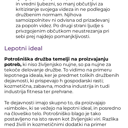
in vredni ljubezni, so manj občutljivi za
kritiziranje svojega videza in ne podlegajo
družbenim normam. Njihova
samoizpolnitev ni odvisna od prizadevanj
za popoln videz. Po drugi strani ljudje s
privzgojenim občutkom neustrezanja pri
sebi prej najdejo pomanjkljivosti.
Lepotni ideal
Potrošniška družba temelji na proizvajanju
potreb,
ki niso življenjsko nujne, so pa nujne za
tekoče delovanje družbe. To vidimo na primeru
lepotnega ideala, ker je predmet tolikih družbenih
dejavnosti, ki prispevajo h gospodarski rasti;
kozmetična, zabavna, modna industrija in tudi
industrija fitnesa ter prehrane.
Te dejavnosti imajo skupno to, da proizvajajo
»simbole«, ki se vežejo na lepotni ideal, in posredno
na človeško telo. Potrošniško blago je tako
postavljeno na isto raven kot življenjski viri. Razlika
med živili in kozmetičnimi dodatki na primer