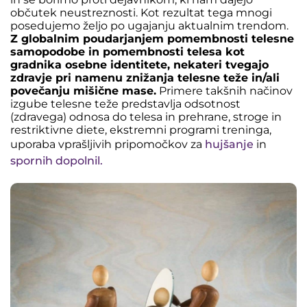
občutek neustreznosti. Kot rezultat tega mnogi
posedujemo željo po ugajanju aktualnim trendom.
Z globalnim poudarjanjem pomembnosti telesne
samopodobe in pomembnosti telesa kot
gradnika osebne identitete, nekateri tvegajo
zdravje pri namenu znižanja telesne teže in/ali
povečanju mišične mase.
Primere takšnih načinov
izgube telesne teže predstavlja odsotnost
(zdravega) odnosa do telesa in prehrane, stroge in
restriktivne diete, ekstremni programi treninga,
uporaba vprašljivih pripomočkov za
hujšanje
in
spornih dopolnil.