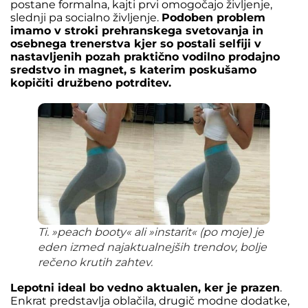
postane formalna, kajti prvi omogočajo življenje,
slednji pa socialno življenje.
Podoben problem
imamo v stroki prehranskega svetovanja in
osebnega trenerstva kjer so postali selfiji v
nastavljenih pozah praktično vodilno prodajno
sredstvo in magnet, s katerim poskušamo
kopičiti družbeno potrditev.
Ti. »peach booty« ali »instarit« (po moje) je
eden izmed najaktualnejših trendov, bolje
rečeno krutih zahtev.
Lepotni ideal bo vedno aktualen, ker je prazen
.
Enkrat predstavlja oblačila, drugič modne dodatke,