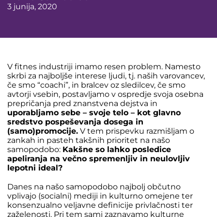
3 junija, 2020
V fitnes industriji imamo resen problem. Namesto
skrbi za najboljše interese ljudi, tj. naših varovancev,
če smo “coachi”, in bralcev oz sledilcev, če smo
avtorji vsebin, postavljamo v ospredje svoja osebna
prepričanja pred znanstvena dejstva in
uporabljamo sebe – svoje telo – kot glavno
sredstvo pospeševanja dosega in
(samo)promocije.
V tem prispevku razmišljam o
zankah in pasteh takšnih prioritet na našo
samopodobo:
Kakšne so lahko posledice
apeliranja na večno spremenljiv in neulovljiv
lepotni ideal?
Danes na našo samopodobo najbolj občutno
vplivajo (socialni) mediji in kulturno omejene ter
konsenzualno veljavne definicije privlačnosti ter
zaželenosti. Pri tem sami zaznavamo kulturne