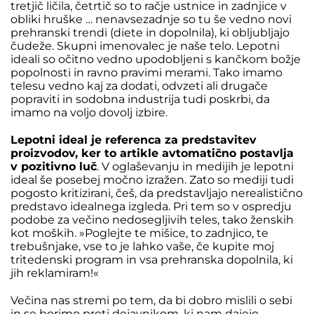
tretjič ličila, četrtič so to račje ustnice in zadnjice v
obliki hruške … nenavsezadnje so tu še vedno novi
prehranski trendi (diete in dopolnila), ki obljubljajo
čudeže. Skupni imenovalec je naše telo. Lepotni
ideali so očitno vedno upodobljeni s kančkom božje
popolnosti in ravno pravimi merami. Tako imamo
telesu vedno kaj za dodati, odvzeti ali drugače
popraviti in sodobna industrija tudi poskrbi, da
imamo na voljo dovolj izbire.
Lepotni ideal je referenca za predstavitev
proizvodov, ker to artikle avtomatično postavlja
v pozitivno luč
. V oglaševanju in medijih je lepotni
ideal še posebej močno izražen. Zato so mediji tudi
pogosto kritizirani, češ, da predstavljajo nerealistično
predstavo idealnega izgleda. Pri tem so v ospredju
podobe za večino nedosegljivih teles, tako ženskih
kot moških. »Poglejte te mišice, to zadnjico, te
trebušnjake, vse to je lahko vaše, če kupite moj
tritedenski program in vsa prehranska dopolnila, ki
jih reklamiram!«
Večina nas stremi po tem, da bi dobro mislili o sebi
in se borimo proti dejavnikom, ki nam dajejo