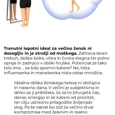
Trenutni lepotni ideal za večino žensk ni
dosegljiv in je strožji od moškega.
Zahteva raven
trebuh, deške boke, vitka in čvrsta stegna ter polno
oprsje in zadnjico v obliki hruške. Potencial za tako
telo ima … se kdo spomni katere? Ne, tista
influenserka in manekenka nista odraz množice.
Idealna oblika ženskega telesa ni običajna
in naravno dana. V večini je subjektivna in
lahko se ji približate, če za to žrtvujete čas,
denar, energijo in še katero od prioritet,
ter cilju ustrezno prilagodite življenjski
slog. Pa še takrat bo izid za večino stvar
kompromisa med želenim in realno