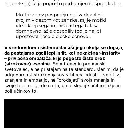
bigoreksija), ki je pogosto podcenjen in spregledan.
Moški smo v povprečju bolj zadovoljni s
svojim videzom kot ženske, saj je moški
ideal krepkega in mišičastega telesa
domnevno lažje dosegljiv (bolje naj bi
upošteval našo biološko osnovo).
V vrednostnem sistemu današnjega okolja se dogaja,
da postajamo zgolj lepi in fit, kot nekakšna »instarit«
– privlačna embalaža, ki je pogosto čisto brez
(strokovne) vsebine.
Sem trener in prehranski
svetovalec, a ne pristajam na ta standard. Menim, da je
odgovornost strokovnjakov v fitnes industriji voditi z
znanjem in empatijo, ne “prodajati” svoja mnenja in
svoje telo, ne glede na to, da je slednje očitno lažje in
bolj učinkovito.