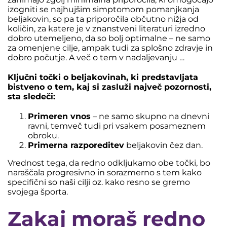
izogniti se najhujšim simptomom pomanjkanja
beljakovin, so pa ta priporočila občutno nižja od
količin, za katere je v znanstveni literaturi izredno
dobro utemeljeno, da so bolj optimalne – ne samo
za omenjene cilje, ampak tudi za splošno zdravje in
dobro počutje. A več o tem v nadaljevanju …
Ključni točki o beljakovinah, ki predstavljata
bistveno o tem, kaj si zasluži največ pozornosti,
sta sledeči:
Primeren vnos
– ne samo skupno na dnevni
ravni, temveč tudi pri vsakem posameznem
obroku.
Primerna razporeditev
beljakovin čez dan.
Vrednost tega, da redno odkljukamo obe točki, bo
naraščala progresivno in sorazmerno s tem kako
specifični so naši cilji oz. kako resno se gremo
svojega športa.
Zakaj moraš redno