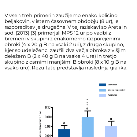
V vseh treh primerih zaužijemo enako količino
beljakovin, v istem časovnem obdobju (8 ur), le
razporeditev je drugačna.
V tej raziskavi so Areta in
sod. (2013) (3) primerjali MPS 12 ur po vadbi z
bremeni v skupini
z enakomerno razporejenimi
obroki (4 x 20 g B na vsaki 2 uri), z drugo skupino,
kjer so udeleženci zaužili dva večja obroka z višjim
deležem B (2 x 40 g B na vsake 4 ure) in tretjo
skupino z osmimi manjšimi B obroki (8 x 10 g B na
vsako uro). Rezultate predstavlja naslednja grafika: