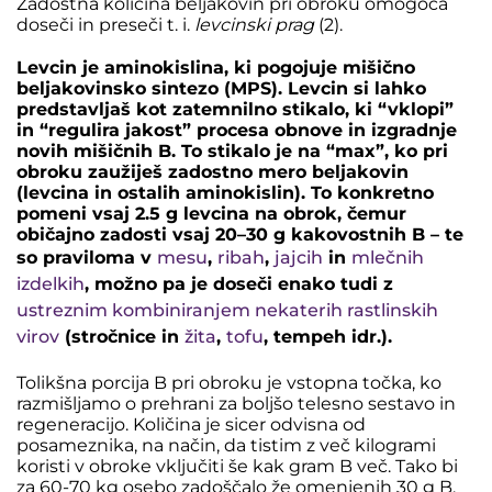
Zadostna količina beljakovin pri obroku omogoča
doseči in preseči t. i.
levcinski prag
(2).
Levcin je aminokislina, ki pogojuje mišično
beljakovinsko sintezo (MPS). Levcin si lahko
predstavljaš kot zatemnilno stikalo, ki “vklopi”
in “regulira jakost” procesa obnove in izgradnje
novih mišičnih B. To stikalo je na “max”, ko pri
obroku zaužiješ zadostno mero beljakovin
(levcina in ostalih aminokislin). To konkretno
pomeni vsaj 2.5 g levcina na obrok, čemur
običajno zadosti vsaj 20–30 g kakovostnih B – te
so praviloma v
mesu
,
ribah
,
jajcih
in
mlečnih
izdelkih
, možno pa je doseči enako tudi z
ustreznim kombiniranjem nekaterih rastlinskih
virov
(stročnice in
žita
,
tofu
, tempeh idr.).
Tolikšna porcija B pri obroku je vstopna točka, ko
razmišljamo o prehrani za boljšo telesno sestavo in
regeneracijo. Količina je sicer odvisna od
posameznika, na način, da tistim z več kilogrami
koristi v obroke vključiti še kak gram B več. Tako bi
za 60-70 kg osebo zadoščalo že omenjenih 30 g B,