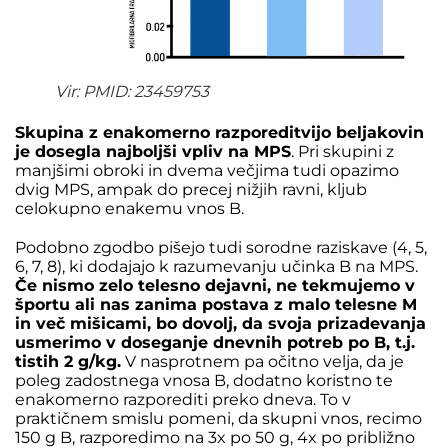
Vir: PMID: 23459753
Skupina z enakomerno razporeditvijo beljakovin
je dosegla najboljši vpliv na MPS
. Pri skupini z
manjšimi obroki in dvema večjima tudi opazimo
dvig MPS
, ampak do precej nižjih ravni, kljub
celokupno enakemu vnos B.
Podobno zgodbo pišejo tudi sorodne raziskave (4, 5,
6, 7, 8), ki
dodajajo k razumevanju učinka B na MPS.
Če nismo zelo telesno dejavni, ne tekmujemo v
športu ali nas zanima postava z malo telesne M
in več mišicami, bo dovolj, da svoja prizadevanja
usmerimo v doseganje dnevnih potreb po B, t.j.
tistih 2 g/kg.
V nasprotnem pa očitno velja, da je
poleg zadostnega vnosa B, dodatno koristno te
enakomerno razporediti preko dneva. To v
praktičnem smislu pomeni, da skupni vnos, recimo
150 g B, razporedimo na 3x po 50 g, 4x po približno