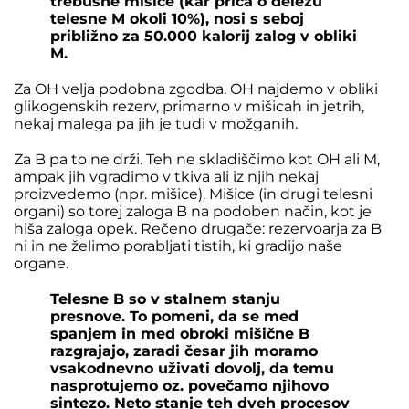
trebušne mišice (kar priča o deležu
telesne M okoli 10%), nosi s seboj
približno za 50.000 kalorij zalog v obliki
M.
Za OH velja podobna zgodba. OH najdemo v obliki
glikogenskih rezerv, primarno v mišicah in jetrih,
nekaj malega pa jih je tudi v možganih.
Za B pa to ne drži. Teh ne skladiščimo kot OH ali M,
ampak jih vgradimo v tkiva ali iz njih nekaj
proizvedemo (npr. mišice). Mišice (in drugi telesni
organi) so torej zaloga B na podoben način, kot je
hiša zaloga opek. Rečeno drugače: rezervoarja za B
ni in ne želimo porabljati tistih, ki gradijo naše
organe.
Telesne B so v stalnem stanju
presnove. To pomeni, da se med
spanjem in med obroki mišične B
razgrajajo, zaradi česar jih moramo
vsakodnevno uživati dovolj, da temu
nasprotujemo oz. povečamo njihovo
sintezo. Neto stanje teh dveh procesov