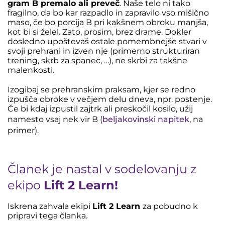
gram B premalo ali preveč
. Naše telo ni tako
fragilno, da bo kar razpadlo in zapravilo vso mišično
maso, če bo porcija B pri kakšnem obroku manjša,
kot bi si želel. Zato, prosim, brez drame. Dokler
dosledno upoštevaš ostale pomembnejše stvari v
svoji prehrani in izven nje (primerno strukturiran
trening, skrb za spanec, …), ne skrbi za takšne
malenkosti.
Izogibaj se prehranskim praksam, kjer se redno
izpušča obroke v večjem delu dneva, npr. postenje.
Če bi kdaj izpustil zajtrk ali preskočil kosilo, užij
namesto vsaj nek vir B (
beljakovinski napitek
, na
primer).
Članek je nastal v sodelovanju z
ekipo
Lift 2 Learn!
Iskrena zahvala ekipi
Lift 2 Learn
za pobudno k
pripravi tega članka.