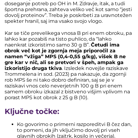
doseganje potreb po OH in M. Zdravje, itak, a tudi
športna prehrana, zahteva veliko več kot samo “jesti
dovolj proteinov”. Treba je poskrbeti za uravnotežen
spekter hranil, saj ima vsako svojo vlogo.
Kar se tiče prevelikega vnosa B pri enem obroku, pa
lahko kar pozabiš na tisto puhlico, da “lahko
naenkrat izkoristimo samo 30 g B”.
Četudi ima
obrok več kot je zgornja meja priporočil za
namen “vžiga” MPS (0,4-0,55 g/kg), višek B ne
gre kar v nič, ali se pretvori v špeh, ampak ga
izkoristijo druga tkiva
. Izsledek novejše raziskave
Trommelena in sod. (2023) pa nakazuje, da zgornji
rob MPS še ni tako dobro definiran, saj se je v
raziskavi vnos celo neverjetnih 100 g B pri enem
samem obroku izkazal z bistveno višjim vplivom na
porast MPS kot obrok z 25 g B (10).
Ključne točke:
Ko govorimo o primerni razporeditvi B čez dan,
to pomeni, da jih vključimo dovolj pri vseh
glavnih obrokih (zajtrk, kosilo in večerja).