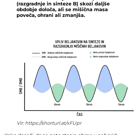
(razgradnje in sinteze B) skozi daljše
obdobje določa, ali se mišična masa
poveča, ohrani ali zmanjša.
Vir: https://shorturl.at/xFUpr