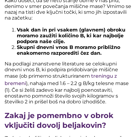
Kako doseči, da se neto stanje obrne v naš prid,
denimo v smer povečanja mišične mase? Vrnimo se
nazaj na tisti dve ključni točki, ki smo jih izpostavili
na začetku:
Vsak dan in pri vsakem (glavnem) obroku
moramo zaužiti količino B, ki kar najbolje
podpora naše cilje.
Skupni dnevni vnos B moramo približno
enakomerno razporediti čez dan.
Na podlagi znanstvene literature se celokupni
dnevni vnos B, ki podpira pridobivanje mišične
mase (ob primerno strukturiranem
treningu z
bremeni
), nahaja med
1.6 – 2.2 g B/kg telesne mase
(1). Če si želiš zadevo kar najbolj poenostaviti,
enostavno pomnoži število svojih kilogramov s
številko 2 in prišel boš na dobro izhodišče.
Zakaj je pomembno v obrok
vključiti dovolj beljakovin?