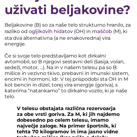
uživati beljakovine?
Beljakovine (B) so za naše telo strukturno hranilo, za
razliko od
ogljikovih hidatov
(OH) in
maščob
(M), ki
sta dva alternativna (a ne enakovredna) vira
energije.
Če si svoje telo predstavljamo kot dirkalni
avtomobil, so B njegovi sestavni deli (šasija, volan,
sedeži, motor, …). Na in v našem telesu pa so B:
mišice in vezivno tkivo, prebavni in imunski sistem,
encimi in hormoni, idr. V tej prispodobi sta OH in M
kot bencin in dizel, torej vira energije (goriva), s
katerima “natankamo” to dirkalno vozilo, ki je naše
telo.
V telesu obstajata različna rezervoarja
za obe vrsti goriva. Za M, ki jih najdemo
dobesedno po celem telesu, imamo
največje zaloge. Na primer športnik, ki
tehta 70 kilogramov in ima jasno vidne