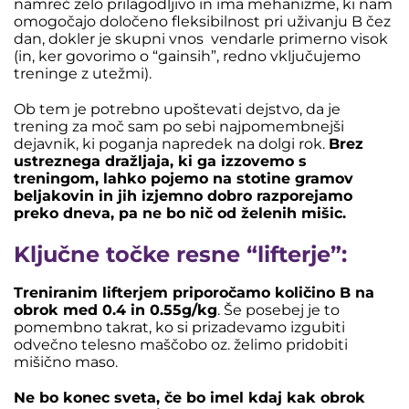
namreč zelo prilagodljivo in ima mehanizme, ki nam
omogočajo določeno fleksibilnost pri uživanju B čez
dan, dokler je skupni vnos vendarle primerno visok
(in, ker govorimo o “gainsih”, redno vključujemo
treninge z utežmi).
Ob tem je potrebno upoštevati dejstvo, da je
trening za moč sam po sebi najpomembnejši
dejavnik, ki poganja napredek na dolgi rok.
Brez
ustreznega dražljaja, ki ga izzovemo s
treningom, lahko pojemo na stotine gramov
beljakovin in jih izjemno dobro razporejamo
preko dneva, pa ne bo nič od želenih mišic.
Ključne točke resne “lifterje”:
Treniranim lifterjem priporočamo količino B na
obrok med 0.4 in 0.55g/kg
. Še posebej je to
pomembno takrat, ko si prizadevamo izgubiti
odvečno telesno maščobo oz. želimo pridobiti
mišično maso.
Ne bo konec sveta, če bo imel kdaj kak obrok