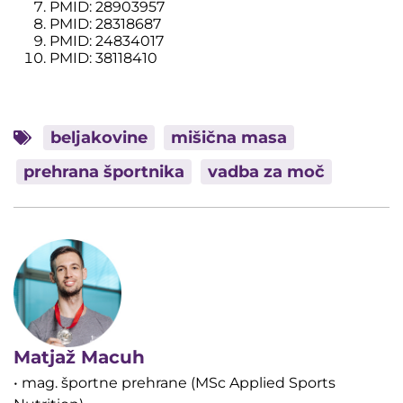
PMID: 28903957
PMID: 28318687
PMID: 24834017
PMID: 38118410
beljakovine
mišična masa
prehrana športnika
vadba za moč
Matjaž Macuh
• mag. športne prehrane (MSc Applied Sports