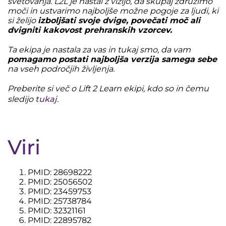
svetovanja. L2L je nastal z vizijo, da skupaj združimo
moči in ustvarimo najboljše možne pogoje za ljudi, ki
si želijo
izboljšati svoje dvige, povečati moč ali
dvigniti kakovost prehranskih vzorcev.
Ta ekipa je nastala za vas in tukaj smo, da vam
pomagamo postati najboljša verzija samega sebe
na vseh področjih življenja.
Preberite si več o Lift 2 Learn ekipi, kdo so in čemu
sledijo
tukaj
.
Viri
PMID: 28698222
PMID: 25056502
PMID: 23459753
PMID: 25738784
PMID: 32321161
PMID: 22895782