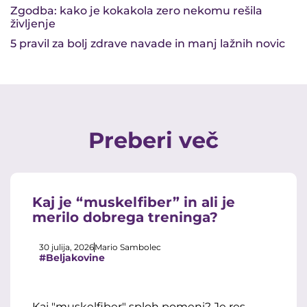
Zgodba: kako je kokakola zero nekomu rešila
življenje
5 pravil za bolj zdrave navade in manj lažnih novic
Preberi več
Kaj je “muskelfiber” in ali je
merilo dobrega treninga?
30 julija, 2026
Mario Sambolec
#Beljakovine
Kaj "muskelfiber" sploh pomeni? Je res