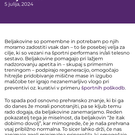
5 julija, 2024
Beljakovine so pomembne in potrebam po njih
moramo zadostiti vsak dan – to še posebej velja za
cilje, ki so vezani na športni performans in/ali telesno
sestavo. Beljakovine pomagajo pri lažjem
nadzorovanju apetita in – skupaj s primernim
treningom – podpirajo regeneracijo, omogočajo
hitrejše pridobivanje mišične mase in izgubo
maščobe ter igrajo nezanemarljivo vlogo pri
preventivi oz. kurativi v primeru
športnih poškodb
.
To spada pod osnovno prehransko znanje, ki bi ga
do danes že morali ponotranjiti, pa se kljub temu
rado dogaja, da beljakovine zanemarjamo. Reden
pokazatelj tega je miselnost, da beljakovin “že itak
dobimo dovolj”, kar mimogrede, če je naša prehrana
vsaj približno normalna. To sicer lahko drži, če nas
zanimajo zgolj minimalna priporočila, ki omogočajo