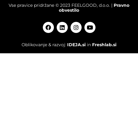
Vse pravice pridržane © 2023 FEELGOOD, d.o.o. |
Pravno
obvestilo
Oblikovanje & razvoj:
IDEJA.si
in
Freshlab.si