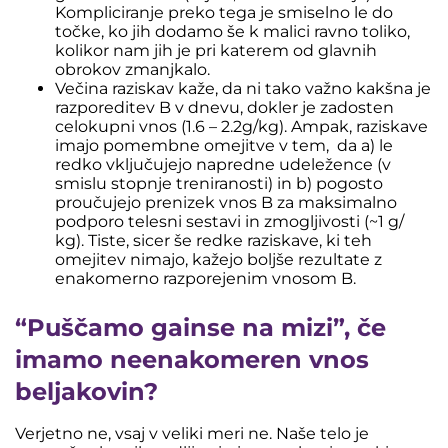
Kompliciranje preko tega je smiselno le do
točke, ko jih dodamo še k malici ravno toliko,
kolikor nam jih je pri katerem od glavnih
obrokov zmanjkalo.
Večina raziskav kaže, da ni tako važno kakšna je
razporeditev B v dnevu, dokler je zadosten
celokupni vnos (1.6 – 2.2g/kg). Ampak,
raziskave
imajo pomembne omejitve v tem, da a) le
redko vključujejo napredne udeležence (v
smislu stopnje treniranosti) in b) pogosto
proučujejo prenizek vnos B za maksimalno
podporo telesni sestavi in zmogljivosti (~1 g/
kg). Tiste, sicer še redke raziskave, ki teh
omejitev nimajo, kažejo
boljše rezultate z
enakomerno razporejenim vnosom B.
“Puščamo gainse na mizi”, če
imamo neenakomeren vnos
beljakovin?
Verjetno ne, vsaj v veliki meri ne. Naše telo je