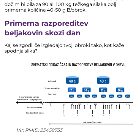
dočim bi bila za 90 ali 100 kg težkega silaka bolj
primerna količina 40-50 g B/obrok.
Primerna razporeditev
beljakovin skozi dan
Kaj se zgodi, če izgledajo tvoji obroki tako, kot kaže
spodnja slika?
VIr: PMID: 23459753