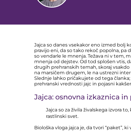
Jajca so danes vsekakor eno izmed bolj kon
pravijo eni, da so tako rekoč popolna, pa 
so vendarle le mnenja. Težava ni v tem, m
mnenja od dejstev. Od tod splošen vtis, da
drugih prehranskih temah, skoraj vsakdo n
na marsičem drugem, le na ustrezni interp
Slednje lahko pričakujete od tega članka
prehranski vrednosti jajc in pojasni kakšen
Jajca: osnovna izkaznica i
Jajca so za živila živalskega izvora to,
rastlinski svet.
Biološka vloga jajca je, da tvori “paket”, 