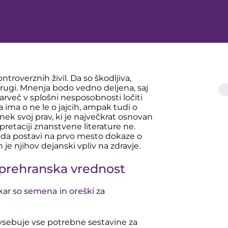
troverznih živil. Da so škodljiva,
drugi. Mnenja bodo vedno deljena, saj
arveč v splošni nesposobnosti ločiti
 ima o ne le o jajcih, ampak tudi o
ek svoj prav, ki je največkrat osnovan
retaciji znanstvene literature ne.
; da postavi na prvo mesto dokaze o
 je njihov dejanski vpliv na zdravje.
n prehranska vrednost
 kar so
semena
in
oreški
za
ki vsebuje vse potrebne sestavine za