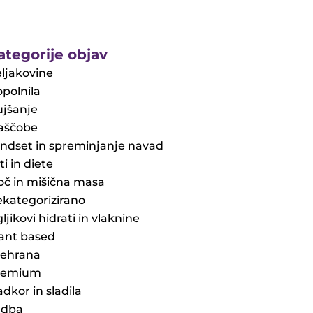
ategorije objav
ljakovine
polnila
jšanje
aščobe
ndset in spreminjanje navad
ti in diete
č in mišična masa
kategorizirano
ljikovi hidrati in vlaknine
ant based
rehrana
remium
adkor in sladila
adba