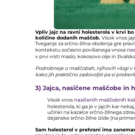
Vpliv jajc na ravni holesterola v krvi 
količine dodanih maščob.
Visok vnos jaj
Tveganje za srčno-žilna obolenja gre pravi
kontekstu sočasno povišanega vnosa
nas
v prvi vrsti maslo, kokosovo olje in živalsk
Podrobneje o maščobah, njihovih vlogi v te
kako jih praktično zadovoljiti pa si preber
3) Jajca, nasičene maščobe in h
Visok vnos
nasičenih maščobnih kisl
holesterola, ki ga je v jajcih kar nek
učinki na kazalce srčno-žilnega zdra
dejanske srčno-žilne izide (na primer
Sam holesterol v prehrani ima zanemarlj