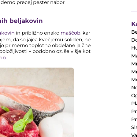
najdemo precej pester nabor
nih beljakovin
K
Be
akovin
in približno enako
maščob
, kar
jem, da so jajca kvečjemu soliden, ne
Do
jo primerno toplotno obdelane jajčne
Hu
položljivosti – podobno oz. še višje kot
M
rib
.
Mi
Mi
Mo
Ne
Og
Pl
P
P
Sl
V