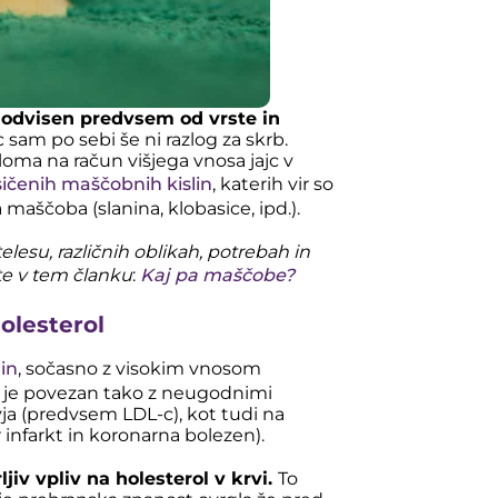
bo odvisen predvsem od vrste in
c sam po sebi še ni razlog za skrb.
loma na račun višjega vnosa jajc v
ičenih maščobnih kislin
, katerih vir so
a maščoba (slanina, klobasice, ipd.).
lesu, različnih oblikah, potrebah in
ite v tem članku
:
Kaj pa maščobe?
olesterol
in
, sočasno z visokim vnosom
aj, je povezan tako z neugodnimi
vja (predvsem LDL-c), kot tudi na
 infarkt in koronarna bolezen).
iv vpliv na holesterol v krvi.
To