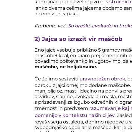
kombinacija jajc z zelenjavo in s
stročnic
lahko dvema celima jajcema dodamo samo 
ločeno v tetrapaku.
Preberite več:
So oreški, avokado in brokol
2) Jajca so izrazit vir maščob
Eno jajce vsebuje približno 5 gramov ma
maščob 9 kcal, en gram prej omenjenih be
povadimo poštevanko in ugotovimo, da
maščobe, ne beljakovine.
Če želimo sestaviti
uravnotežen obrok
, b
obroku z jajci omejimo dodane maščobe. R
manj olja oz. masti, idealno na ponvi s p
ocvirkov, slanine, avokada ali masla, mastn
s prizadevanji za izgubo odvečnih kilogra
zmernost in predvsem
razumevanje kaj r
pomenijo v kontekstu naših ciljev
. Zasle
rovaš vsega ostalega, denimo njegove ura
svobodnjaško dodajanje maščob, kar je do