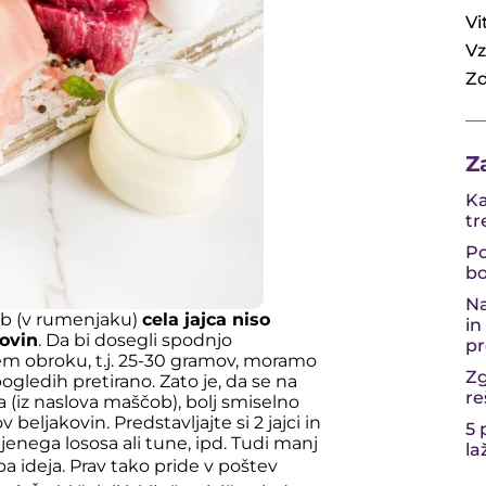
Vi
Vz
Zd
Z
Ka
tr
Po
bo
Na
ob (v rumenjaku)
cela jajca niso
in
kovin
. Da bi dosegli spodnjo
pr
vnem obroku, t.j. 25-30 gramov, moramo
Zg
 pogledih pretirano. Zato je, da se na
re
 (iz naslova maščob), bolj smiselno
v beljakovin. Predstavljajte si 2 jajci in
5 
jenega lososa ali tune, ipd. Tudi manj
la
a ideja. Prav tako pride v poštev