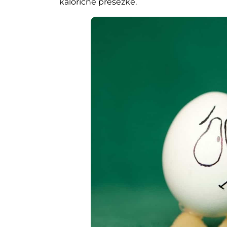
kalorične presežke.