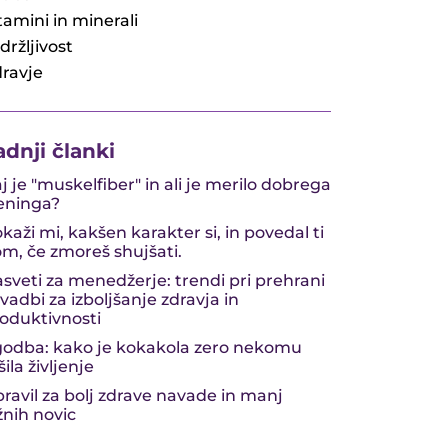
tamini in minerali
držljivost
ravje
adnji članki
j je "muskelfiber" in ali je merilo dobrega
eninga?
kaži mi, kakšen karakter si, in povedal ti
m, če zmoreš shujšati.
sveti za menedžerje: trendi pri prehrani
 vadbi za izboljšanje zdravja in
oduktivnosti
odba: kako je kokakola zero nekomu
šila življenje
pravil za bolj zdrave navade in manj
žnih novic