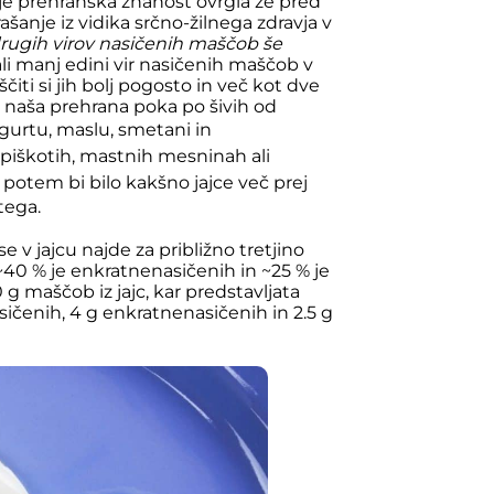
je prehranska znanost ovrgla že pred
šanje iz vidika srčno-žilnega zdravja v
 drugih virov nasičenih maščob še
 ali manj edini vir nasičenih maščob v
iti si jih bolj pogosto in več kot dve
e naša prehrana poka po šivih od
ogurtu, maslu, smetani in
, piškotih, mastnih mesninah ali
, potem bi bilo kakšno jajce več prej
tega.
se v jajcu najde za približno tretjino
~40 % je enkratnenasičenih in ~25 % je
g maščob iz jajc, kar predstavljata
nasičenih, 4 g enkratnenasičenih in 2.5 g