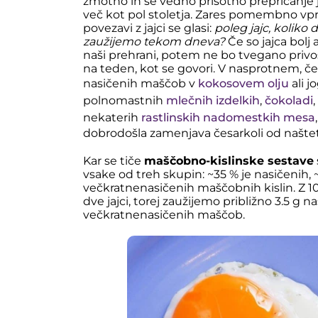
zmotno in še vedno prisotno prepričanje 
več kot pol stoletja. Zares pomembno vpra
povezavi z jajci se glasi:
poleg jajc, koliko
zaužijemo tekom dneva?
Če so jajca bolj
naši prehrani, potem ne bo tvegano privošč
na teden, kot se govori. V nasprotnem, č
nasičenih maščob v
kokosovem olju
ali j
polnomastnih
mlečnih izdelkih
,
čokoladi
nekaterih
rastlinskih nadomestkih mesa
dobrodošla zamenjava česarkoli od našte
Kar se tiče
maščobno-kislinske sestave
vsake od treh skupin: ~35 % je nasičenih, 
večkratnenasičenih maščobnih kislin. Z 10 
dve jajci, torej zaužijemo približno 3.5 g 
večkratnenasičenih maščob.