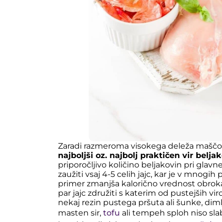
Zaradi razmeroma visokega deleža mašč
najboljši oz. najbolj praktičen vir belja
priporočljivo količino beljakovin pri gla
zaužiti vsaj 4-5 celih jajc, kar je v mnogih
primer zmanjša kalorično vrednost obroka
par jajc združiti s katerim od pustejših viro
nekaj rezin pustega pršuta ali šunke, diml
masten sir,
tofu
ali tempeh sploh niso slab