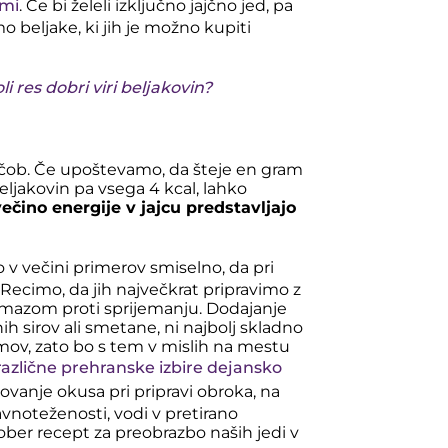
ami
. Če bi želeli izključno jajčno jed, pa
beljake, ki jih je možno kupiti
i res dobri viri beljakovin?
ščob. Če upoštevamo, da šteje en gram
ljakovin pa vsega 4 kcal, lahko
večino energije v jajcu predstavljajo
o v večini primerov smiselno, da pri
ecimo, da jih največkrat pripravimo z
remazom proti sprijemanju. Dodajanje
ih sirov ali smetane, ni najbolj skladno
mov, zato bo s tem v mislih na mestu
azlične prehranske izbire dejansko
dovanje okusa pri pripravi obroka, na
vnoteženosti, vodi v pretirano
ber recept za preobrazbo naših jedi v