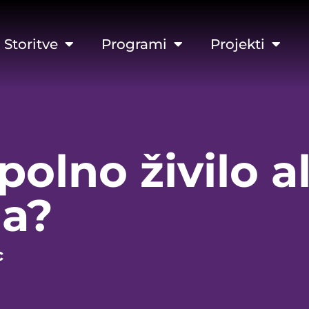
Storitve
Programi
Projekti
polno živilo 
la?
c