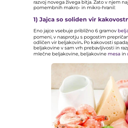
razvoj novega živega bitja. Zato v njem 
pomembnih makro- in mikro-hranil:
1) Jajca so soliden vir kakovost
Eno jajce vsebuje približno 6 gramov
belj
pomeni, v nasprotju s pogostim prepričan
odličen vir beljakovin
.
Po kakovosti spada
beljakovine v sam vrh prebavljivosti in raz
mlečne beljakovine, beljakovine
mesa
in